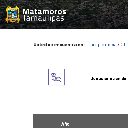
Saltar
al
contenido
Usted se encuentra en:
Transparencia
»
Obl
Donaciones en din
Año