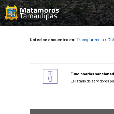
Saltar
al
contenido
Usted se encuentra en:
Transparencia
»
Obl
Funcionarios sanciona
El listado de servidores p