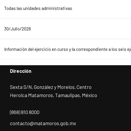
Todas las unidades administrativas
30/Julio/2026
Información del ejercicio en curso y la correspondiente a los seis e
Dirección
Sexta S/N, González y Morelos, Centro
Heroica Matamoros, Tamaulipas, México
(868) 810 8000
contacto@matamoros.gob.mx