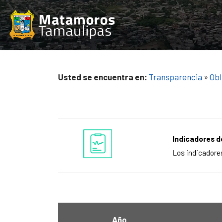
Saltar
al
contenido
Usted se encuentra en:
Transparencia
»
Obl
Indicadores d
Los indicadores
Año